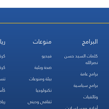
البرامج
منوعات
ريا
كلمات السيد حسن
فيديو
كرة
نصرالله
صحة وبئية
كرة
برامج عامة
بيئة ومنوعات
تن
برامج سياسية
تكنولوجيا
كأس
وثائقيات
ثقافي وديني
ريا
أفلام ومسلسلات