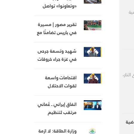
«وتعاونوا» تواصل
ية
عطاءها في خدمة
أهلنا
تقرير مصور | مسيرة
في باريس تضامنًا مع
غزة وتذكيرًا بجرائم
الاحتلال
شهيد وتسعة جرحى
في غزة جراء خروقات
الاحتلال المتواصلة
النار،
في غزة
اقتحامات واسعة
لقوات الاحتلال
والمستوطنين في
الضفة المحتلة
اتفاق إيراني ـ عُماني
مرتقب لتنظيم
الملاحة في مضيق
ضية
هرمز
وزارة الطاقة: لا ازمة