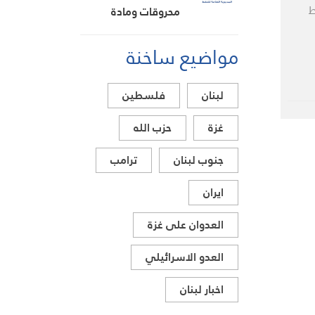
ط
محروقات ومادة
البنزين متوافرة
مواضيع ساخنة
لبنان
فلسطين
غزة
حزب الله
جنوب لبنان
ترامب
ايران
العدوان على غزة
العدو الاسرائيلي
اخبار لبنان