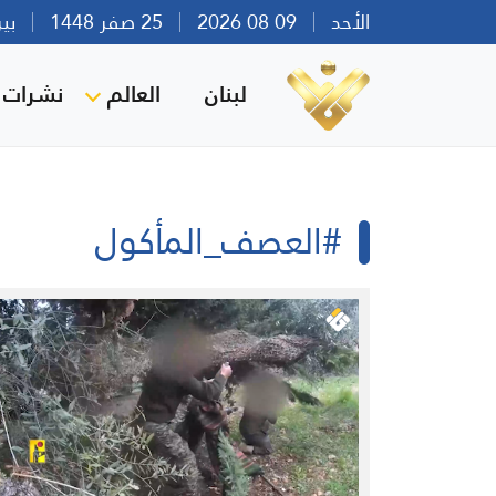
الأحد
09 08 2026
25 صفر 1448
بيروت 
لبنان
العالم
نشرات ا
#العصف_المأكول