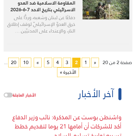
المقاومة الاسلامية ضد العدو
الاسرائيلي بتاريخ الاحد 7-6-2026
دفاعًا عن لبنان وشعبه، وردًّا على
خرق العدوّ الإسرائيليّ لوقف إطلاق
النار، والإعتداء على المدنيّين …
صفحة 2 من 20
«
1
2
3
4
5
»
10
20
...
الأخيرة »
آخر الأخبار
الأخبار العاجلة
واشنطن بوست عن المذكرة: نائب وزير الدفاع
أكد للشركات أن أمامها 21 يوما لتقديم خطط
تسريع تواريخ تسليم السلاح