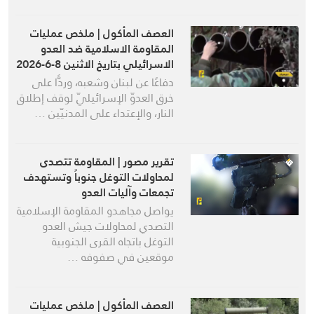
العصف المأكول | ملخص عمليات
المقاومة الاسلامية ضد العدو
الاسرائيلي بتاريخ الاثنين 8-6-2026
دفاعًا عن لبنان وشعبه، وردًّا على
خرق العدوّ الإسرائيليّ لوقف إطلاق
النار، والإعتداء على المدنيّين …
تقرير مصور | المقاومة تتصدى
لمحاولات التوغل جنوباً وتستهدف
تجمعات وآليات العدو
يواصل مجاهدو المقاومة الإسلامية
التصدي لمحاولات جيش العدو
التوغل باتجاه القرى الجنوبية
موقعين في صفوفه …
العصف المأكول | ملخص عمليات