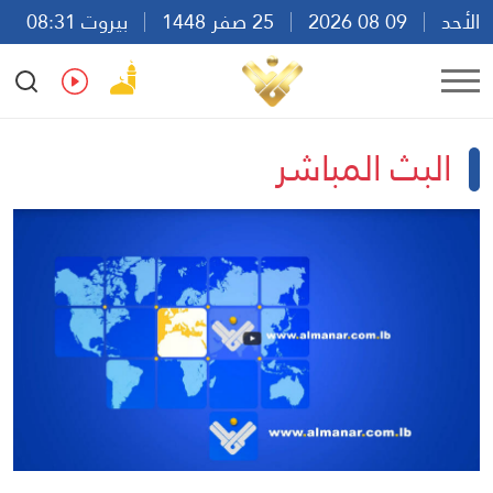
الأحد
09 08 2026
25 صفر 1448
بيروت 08:31
Ar
En
Fr
Es
البث المباشر