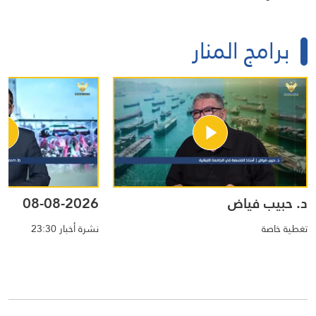
والدمار الممنهج… من يوثّق
حسين… شهيد الرسالة
الجريمة ويقود معركة العدالة؟
والإعلام
(الجزء الأول)
برامج المنار
د. حبيب فياض
08-08-2026
تغطية خاصة
نشرة أخبار 23:30