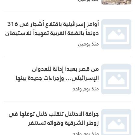
الإسرائيلية في الطيري وحداثا جنوب
لبنان
منذ يومين
أوامر إسرائيلية باقتلاع أشجار في 316
دونماً بالضفة الغربية تمهيداً للاستيطان
منذ يومين
من قصر بعبدا إدانة للعدوان
الإسرائيلي… وإجراءات جديدة بينها
إجراء يخص مطار بيروت الدولي
منذ يوم واحد
جرافة الاحتلال تنقلب خلال توغلها في