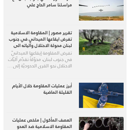
مراسلنا سامر الحاج علي
تقرير مصور | المقاومة الاسلامية
تفرض ايقاعها الميداني في جنوب
لبنان محولة الاحتلال وآلياته الى
استنزاف مفتوح بالنار
تفرض المقاومة إيقاعها الميدانيّ
في جنوب لبنان، محوّلةً تقدّم آليّات
الاحتلال نحو القرى الحدوديّة إلى …
أبرز عمليات المقاومة خلال الأيام
القليلة الماضية
العصف المأكول | ملخص عمليات
المقاومة الاسلامية ضد العدو