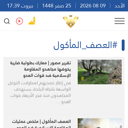
الأحد
09 08 2026
25 صفر 1448
بيروت 17:39
Ar
En
Fr
Es
#العصف_المأكول
تقرير مصور | معارك بطولية ضارية
يخوضها مجاهدو المقاومة
الإسلامية ضد قوات العدو
المتوغلة عند محور بلدة زوطر
في إطار تصديهم لمحاولات التوغل
الشرقية في جنوب لبنان
الواسعة باتجاه البلدة، يستهدف
المجاهدون منذ فجر الأربعاء قوات
العدو …
العصف المأكول | ملخص عمليات
المقاومة الاسلامية ضد العدو