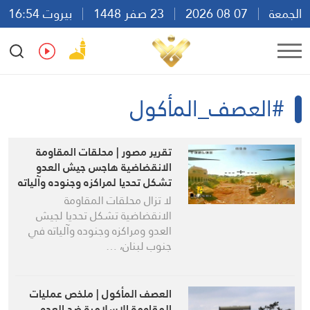
الجمعة
07 08 2026
23 صفر 1448
بيروت 16:54
Ar
En
Fr
Es
#العصف_المأكول
تقرير مصور | محلقات المقاومة
الانقضاضية هاجس جيش العدو
تشكل تحديا لمراكزه وجنوده وآلياته
في جنوب لبنان
لا تزال محلقات المقاومة
الانقضاضية تشكل تحديا لجيش
العدو ومراكزه وجنوده وآلياته في
جنوب لبنان، …
العصف المأكول | ملخص عمليات
المقاومة الاسلامية ضد العدو