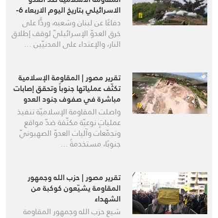
الاسرائيلي بتاريخ اليوم الاربعاء 6-
5-2026
دفاعًا عن لبنان وشعبه، وردًّا على
خرق العدوّ الإسرائيليّ لوقف إطلاق
النار، والإعتداء على المدنيّين …
تقرير مصور | المقاومة الإسلامية
تكثّف عملياتها جنوباً وتحقق إصابات
مباشرة في صفوف جنود العدو
واصلت المقاومة الإسلاميّة تنفيذ
عملياتٍ نوعيّة مكثّفة ضدّ مواقع
وتجمّعات وآليات العدوّ الصهيونيّ
جنوبًا، مستخدمةً …
تقرير مصور | حزب الله وجمهور
المقاومة يشيّعون كوكبة من
الشهداء
شيع حزب الله وجمهور المقاومة