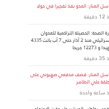
سل المنار: العدو نفذ تفجيرا في حولا
دقيقة
رة الصحة: الحصيلة التراكمية للعدوان
الإسرائيلي منذ 2 آذار حتى 7 آب باتت 4335
و 12273 جريحا
دقيقة
سل المنار: قصف مدفعي صهيوني على
قة علي الطاهر
 ساعة واحدة
قجي يخاطب الجيران: حان وقت الاعتماد