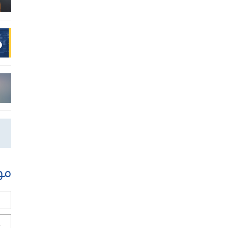
مو
ل
ح