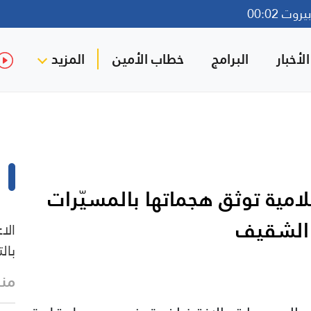
وت 00:02
لأخبار
البرامج
خطاب الأمين
المزيد
لامية توثق هجماتها بالمسيّرات
 الشقيف
الا
بال
منذ 8 ث