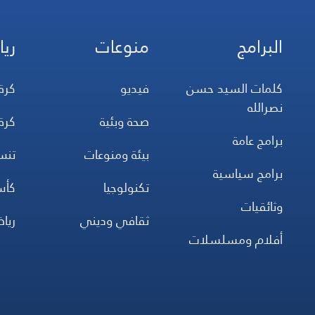
البرامج
منوعات
ريا
كلمات السيد حسن
فيديو
كرة
نصرالله
صحة وبئية
كرة
برامج عامة
بيئة ومنوعات
تن
برامج سياسية
تكنولوجيا
كأس
وثائقيات
ثقافي وديني
ريا
أفلام ومسلسلات