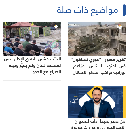
مواضيع ذات صلة
النائب جشي: اتفاق الإطار ليس
تقرير مصور | “عوري تسافون”
لمصلحة لبنان ولم يغيّر وجهة
في الجنوب اللبناني.. مزاعم
الصراع مع العدو
توراتية تواكب أطماع الاحتلال
من قصر بعبدا إدانة للعدوان
الإسرائيلي… وإجراءات جديدة