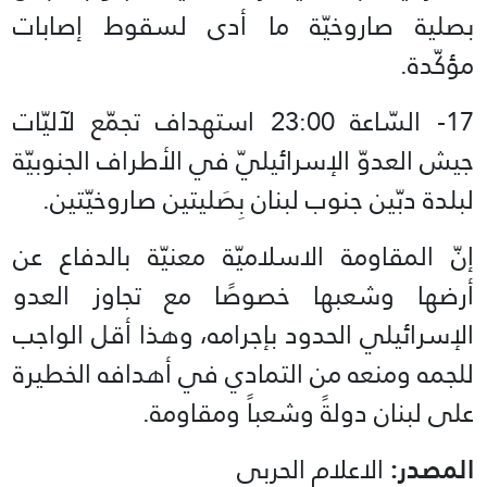
بصلية صاروخيّة ما أدى لسقوط إصابات
مؤكّدة.
17- السّاعة 23:00 استهداف تجمّع لآليّات
جيش العدوّ الإسرائيليّ في الأطراف الجنوبيّة
لبلدة دبّين جنوب لبنان بِصَليتين صاروخيّتين.
إنّ المقاومة الاسلاميّة معنيّة بالدفاع عن
أرضها وشعبها خصوصًا مع تجاوز العدو
الإسرائيلي الحدود بإجرامه، وهذا أقل الواجب
للجمه ومنعه من التمادي في أهدافه الخطيرة
على لبنان دولةً وشعباً ومقاومة.
المصدر:
الاعلام الحربي