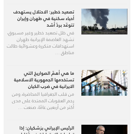
تصعيد خطير: الاحتلال يستهدف
أحياء سكنية في طهران وإيران
تتوعّد بردّ أشد
في ظل تصعيد خطير وغير مسبوق،
تشهد العاصمة الإيرانية طهران
استهدافات متكررة وعشوائية طالت
مناطق …
ما هي أهمّ الصواريخ التي
تستخدمها الجمهورية الاسلامية
الايرانية في ضرب الكيان
الصهيوني؟
من قلب الجغرافيا المحاصَرة، ومن
رحم العقوبات الممتدة على مدى
أكثر من أربعين عامًا، صنعت …
الرئيس الإيراني بزشكيان: إذا