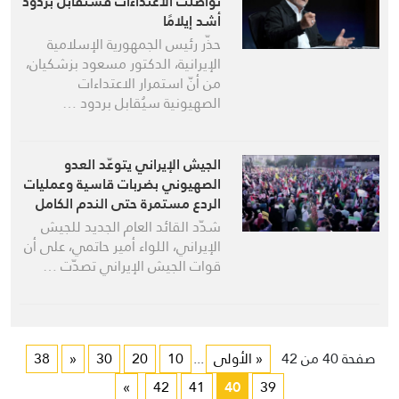
تواصلت الاعتداءات فستُقابل بردود
أشد إيلامًا
حذّر رئيس الجمهورية الإسلامية
الإيرانية، الدكتور مسعود بزشكيان،
من أنّ استمرار الاعتداءات
الصهيونية سيُقابل بردود …
الجيش الإيراني يتوعّد العدو
الصهيوني بضربات قاسية وعمليات
الردع مستمرة حتى الندم الكامل
شدّد القائد العام الجديد للجيش
الإيراني، اللواء أمير حاتمي، على أن
قوات الجيش الإيراني تصدّت …
صفحة 40 من 42
« الأولى
...
10
20
30
«
38
»
42
41
40
39