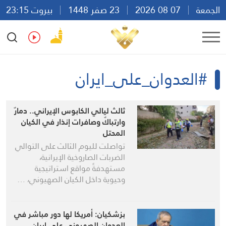
الجمعة
07 08 2026
23 صفر 1448
بيروت 23:15
Ar
En
Fr
Es
#العدوان_على_ايران
ثالث ليالي الكابوس الإيراني.. دمارٌ
وارتباكٌ وصافرات إنذار في الكيان
المحتل
تواصلت لليوم الثالث على التوالي
الضربات الصاروخية الإيرانية،
مستهدفةً مواقع استراتيجية
وحيوية داخل الكيان الصهيوني، …
بزشكيان: أمريكا لها دور مباشر في
العدوان الصهيوني على إيران