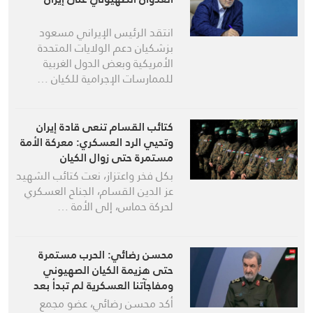
انتقد الرئيس الإيراني مسعود
بزشكيان دعم الولايات المتحدة
الأمريكية وبعض الدول الغربية
للممارسات الإجرامية للكيان …
كتائب القسام تنعى قادة إيران
وتحيي الرد العسكري: معركة الأمة
مستمرة حتى زوال الكيان
الصهيوني
بكل فخر واعتزاز، نعت كتائب الشهيد
عز الدين القسام، الجناح العسكري
لحركة حماس، إلى الأمة …
محسن رضائي: الحرب مستمرة
حتى هزيمة الكيان الصهيوني
ومفاجآتنا العسكرية لم تبدأ بعد
أكد محسن رضائي، عضو مجمع