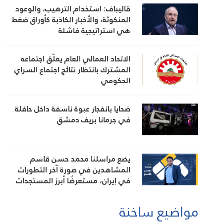
قاليباف: استخدام الترهيب، والوعود
المنكوثة، والأخبار الكاذبة كأوراق ضغط
هي استراتيجية فاشلة
الاتحاد العمالي العام يعلّق اجتماعه
المشترك بانتظار نتائج اجتماع السراي
الحكومي
ضحايا بانفجار عبوة ناسفة داخل حافلة
في جرمانا بريف دمشق
يضع مراسلنا محمد حسن قاسم
المشاهدين في صورة آخر التطورات
في إيران، مستعرضًا أبرز المستجدات
على الساحتين السياسية والميدانية،
إلى جانب المواقف الرسمية وأبرز
مواضيع ساخنة
التطورات ذات الصلة بالشأنين الداخلي