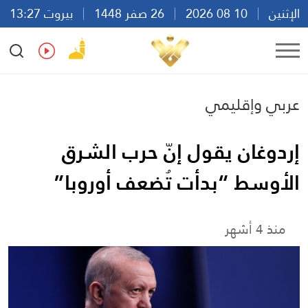
الإثنين
10 08 2026
26 صفر 1448
بيروت 13:27
Ar
En
Fr
Es
عربي وإقليمي
إردوغان يقول إنّ حرب الشرق
الأوسط “بدأت تُضعف أوروبا”
منذ 4 أشهر