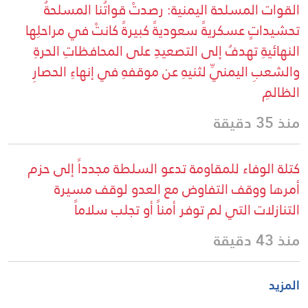
القوات المسلحة اليمنية: رصدتْ قواتُنا المسلحةُ
تحشيداتٍ عسكريةً سعوديةً كبيرةً كانتْ في مراحلِها
النهائيةِ تهدفُ إلى التصعيدِ على المحافظاتِ الحرةِ
والشعبِ اليمنيِّ لثنيهِ عن موقفهِ في إنهاءِ الحصارِ
الظالمِ
منذ 35 دقيقة
كتلة الوفاء للمقاومة تدعو السلطة مجدداً إلى حزم
أمرها ووقف التفاوض مع العدو لوقف مسيرة
التنازلات التي لم توفر أمناً أو تجلب سلاماً
منذ 43 دقيقة
المزيد