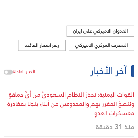
العدوان الاميركي على ايران
المصرف المركزي الاميركي
رفع اسعار الفائدة
آخر الأخبار
الأخبار العاجلة
القوات اليمنية: نحذرُ النظام السعوديَّ من أيِّ حماقةٍ
وننصحُ المغررَ بهم والمخدوعينَ من أبناءِ بلدِنا بمغادرةِ
معسكراتِ العدوِ
منذ 31 دقيقة