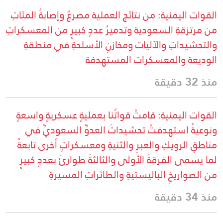
القوات اليمنية: من نتائج العملية مصرعُ وإصابةُ المئاتِ
من مرتزقةِ السعودية وتدميرُ عددٍ كبيرٍ من المعسكراتِ
والتحشيداتِ والآليات ومخازنِ الأسلحةِ في منطقةِ
الوديعة والمعسكرات المستهدفة
منذ 32 دقيقة
القوات اليمنية: قامتْ قواتُنا بعمليةٍ عسكريةٍ واسعةٍ
ونوعيةً استهدفتْ تحشيداتَ العدوِّ السعوديِّ في
مناطقِ الرويكِ والعبرِ والثنيةِ ومعسكراتٍ أخرى تابعةً
لما يسمى الفرقةَ الأولى والثالثةَ طوارئَ بعددٍ كبيرٍ
من الصواريخِ الباليستيةِ والطائراتِ المسيرةِ
منذ 34 دقيقة