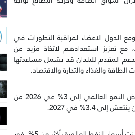
تزال أسواق الطاقة وحركة البضائع تواجه
⁠ومع الدول الأعضاء لمراقبة التطورات في
د، مع تعزيز استعدادهم لاتخاذ مزيد من
 ⁠الدعم المقدم للبلدان قد يشمل مساعدتها
الطاقة والغذاء والتجارة والاقتصاد.
ويتوقع ⁠صندوق النقد الدولي انخفاض النمو العالمي إلى 3% في 2026 من
يُذكر أنه في وقتٍ سابق الأربعاء، قفزت أسعار النفط العالمية بأكثر من 5%، فور