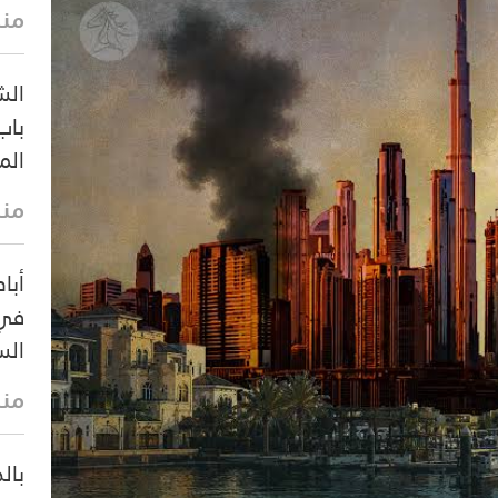
منذ 23 
الش
باب
الم
منذ 26 
أبا
في 
الس
منذ 41 
بال