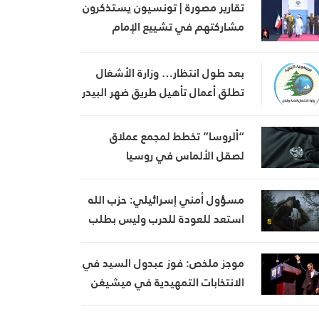
تقارير مصورة | تونسيون يستذكرون
مشاركتهم في تشييع الإمام
الشهيد السيد علي خامنئي
بعد طول انتظار… وزارة الأشغال
تطلق أعمال تأهيل طريق ضهر البيدر
على امتداد 17 كلم
“ألروسا” تخطط لمجمع عملاق
لصقل الألماس في روسيا
مسؤول أمني إسرائيلي: حزب الله
استعد للعودة للحرب وليس بطلب
من إيران
موجز ملخص: فوز عبدول السيد في
الانتخابات التمهيدية في ميشيغن