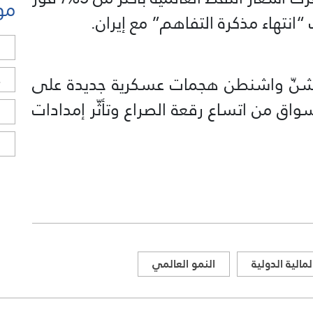
مو
“انتهاء مذكرة التفاهم” مع إيران.
ل
اب شنّ واشنطن هجمات عسكرية جديدة على
ح
واق من اتساع رقعة الصراع وتأثّر إمدادات
ا
ا
الية الدولية
النمو العالمي