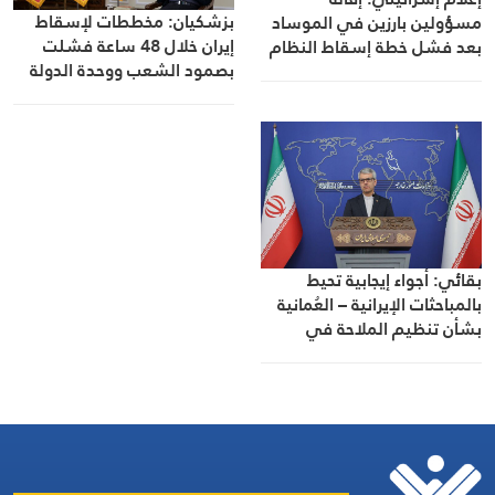
بزشكيان: مخططات لإسقاط
مسؤولين بارزين في الموساد
إيران خلال 48 ساعة فشلت
بعد فشل خطة إسقاط النظام
بصمود الشعب ووحدة الدولة
في إيران
بقائي: أجواء إيجابية تحيط
بالمباحثات الإيرانية – العُمانية
بشأن تنظيم الملاحة في
مضيق هرمز