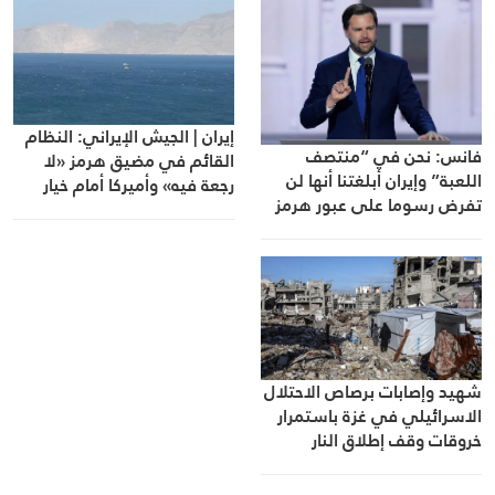
إيران | الجيش الإيراني: النظام
فانس: نحن في “منتصف
القائم في مضيق هرمز «لا
اللعبة” وإيران أبلغتنا أنها لن
رجعة فيه» وأميركا أمام خيار
تفرض رسوما على عبور هرمز
القبول
شهيد وإصابات برصاص الاحتلال
الاسرائيلي في غزة باستمرار
خروقات وقف إطلاق النار