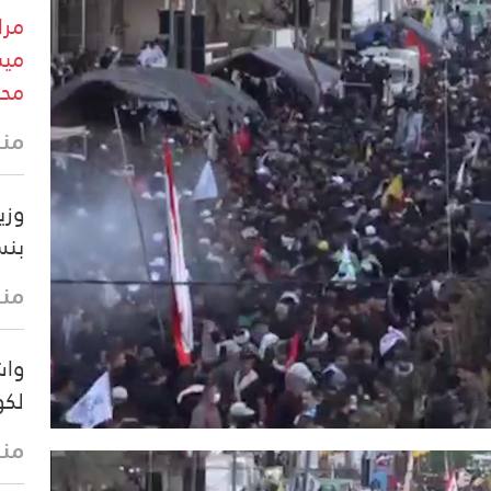
مرا
ميس
محي
منذ 13 
وزي
بنسبة 75% ب
منذ 23 
واش
لكو
منذ 31 