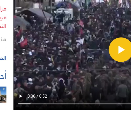
قري
الن
منذ 36 
الم
أحد