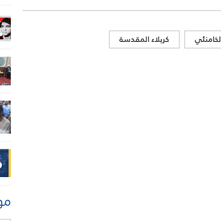
لخامنئي
كربلاء المقدسة
مو