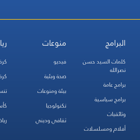
البرامج
منوعات
ريا
كلمات السيد حسن
فيديو
كرة
نصرالله
صحة وبئية
كرة
برامج عامة
بيئة ومنوعات
تن
برامج سياسية
تكنولوجيا
كأس
وثائقيات
ثقافي وديني
ريا
أفلام ومسلسلات