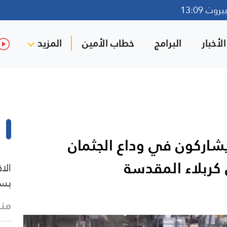
وت 13:09
لأخبار
البرامج
خطاب الأمين
المزيد
يشاركون في وداع الجثمان
 كربلاء المقدسة
الا
بسب
منذ 7 د