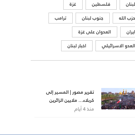
بنان
فلسطين
غزة
زب الله
جنوب لبنان
ترامب
يران
العدوان على غزة
لعدو الاسرائيلي
اخبار لبنان
تقرير مصور | المسير إلى
كربلاء… ملايين الزائرين
يجددون العهد في الأربعين
منذ 4 أيام