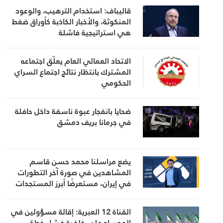
قاليباف: استخدام الترهيب، والوعود
المنكوثة، والأخبار الكاذبة كأوراق ضغط
هي استراتيجية فاشلة
الاتحاد العمالي العام يعلّق اجتماعه
المشترك بانتظار نتائج اجتماع السراي
الحكومي
ضحايا بانفجار عبوة ناسفة داخل حافلة
في جرمانا بريف دمشق
يضع مراسلنا محمد حسن قاسم
المشاهدين في صورة آخر التطورات
في إيران، مستعرضًا أبرز المستجدات
على الساحتين السياسية والميدانية،
إلى جانب المواقف الرسمية وأبرز
القناة 12 العبرية: إقالة مسؤولين في
التطورات ذات الصلة بالشأنين الداخلي
الموساد على خلفية فشل خطة