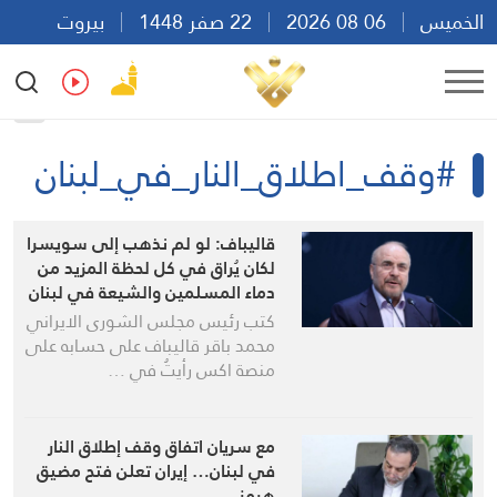
الخميس
06 08 2026
22 صفر 1448
بيروت
23:15
Ar
En
Fr
Es
#وقف_اطلاق_النار_في_لبنان
قاليباف: لو لم نذهب إلى سويسرا
لكان يُراق في كل لحظة المزيد من
دماء المسلمين والشيعة في لبنان
كتب رئيس مجلس الشورى الايراني
محمد باقر قاليباف على حسابه على
منصة اكس رأيتُ في …
مع سريان اتفاق وقف إطلاق النار
في لبنان… إيران تعلن فتح مضيق
هرمز