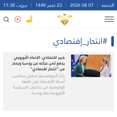
الجمعة
07 08 2026
23 صفر 1448
بيروت 11:38
Ar
En
Fr
Es
#انتحار_إقتصادي
خبير اقتصادي: الاتحاد الأوروبي
يدفع ثمن عزلته عن روسيا ويحذر
من “انتحار اقتصادي”
حذّر البروفيسور جيفري ساكس،
أستاذ الاقتصاد في جامعة
كولومبيا، من تداعيات السياسة
الأوروبية تجاه روسيا، …