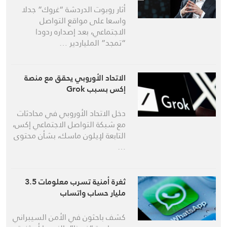
أثار روبوت الدردشة “غروك” جدلا
واسعا على مواقع التواصل
الاجتماعي، بعد إصداره ردودا
“تمجد” الملياردير …
الاتحاد الأوروبي يحقق مع منصة
إكس بسبب Grok
دخل الاتحاد الأوروبي في محادثات
مع شبكة التواصل الاجتماعي إكس،
التابعة لإيلون ماسك، بشأن محتوى
…
ثغرة أمنية تسرب معلومات 3.5
مليار حساب واتساب
كشف باحثون في الأمن السيبراني