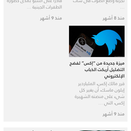
تجربة وضع الصوت في شات
قادرًا على التنبؤ بمدى خطورة
…
الطفرات الجينية …
منذ 8 أشهر
منذ 9 أشهر
ميزة جديدة من “إكس” لفضح
التضليل أربكت الذباب
الإلكتروني
قرر مالك إكس، الملياردير
إيلون ماسك، أن يغير كل
شيء على منصته الشهيرة
إكس، التي …
منذ 9 أشهر