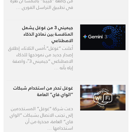
من جامعة “فيينا” بالنمسا أن ثغرة
في تطبيق التراسل الفوري …
جيميني 3 من غوغل يشعل
المنافسة بين نماذج الذكاء
الاصطناعي
أعلنت “غوغل”،أمس الثلاثاء، إطلاق
إصدار جديد من نموذجها للذكاء
الاصطناعي “جيميني 3″، واصفة
إياه بأنه …
غوغل تحذر من استخدام شبكات
“الواي فاي” العامة
دعت شركة “غوغل” المستخدمين
إلى تجنب الاتصال بشبكات “الواي
فاي” العامة، محذرة من أن
استخدامها …