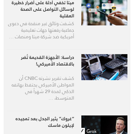
ميتا تخفي أدلة على أضرار خطيرة
لوسائل التواصل على الصحة
العقلية
كشفت وثائق غير منقحة في دعوى
جماعية رفعتها جهات تعليمية
أمريكية ضد شركة ميتا ومنصات …
دراسة: الأجهزة القديمة تُضر
بالاقتصاد الأميركي!
كشف تقرير نشرته CNBC أن
المواطن الأميركي يحتفظ بهاتفه
الذكي لمدة 29 شهراً في
المتوسط، …
“غروك” يثير الجدل بعد تمجيده
لإيلون ماسك