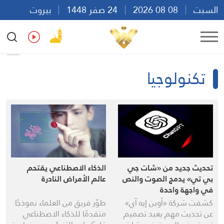
السبت
08 08 2026
24 صفر 1448
بيروت
17:01
Ar
En
Fr
Es
تكنولوجيا
تحديث جديد من «شات جي
الذكاء الاصطناعي يقتحم
بي تي» يدمج الصوت والنص
عالم الأمراض النادرة
في واجهة واحدة
كشفت شركة «أوبن إيه آي»
طوّر فريق من العلماء نموذجًا
عن تحديث مهم يعيد تصميم
متقدمًا للذكاء الاصطناعي