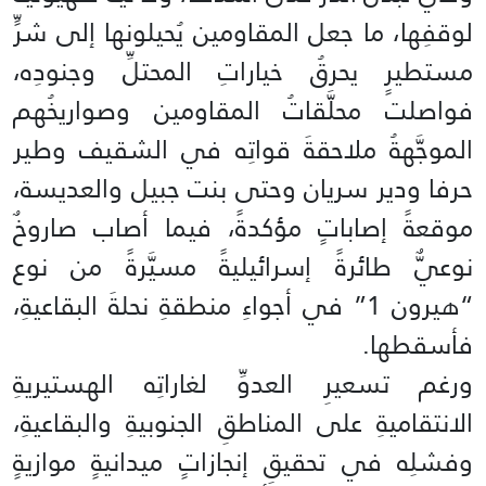
لوقفِها، ما جعل المقاومين يُحيلونها إلى شرٍّ
مستطيرٍ يحرقُ خياراتِ المحتلِّ وجنودِه،
فواصلت محلَّقاتُ المقاومين وصواريخُهم
الموجَّهةُ ملاحقةَ قواتِه في الشقيف وطير
حرفا ودير سريان وحتى بنت جبيل والعديسة،
موقعةً إصاباتٍ مؤكدةً، فيما أصاب صاروخٌ
نوعيٌّ طائرةً إسرائيليةً مسيَّرةً من نوع
“هيرون 1” في أجواءِ منطقةِ نحلةَ البقاعيةِ،
فأسقطها.
ورغم تسعيرِ العدوِّ لغاراتِه الهستيريةِ
الانتقاميةِ على المناطقِ الجنوبيةِ والبقاعيةِ،
وفشلِه في تحقيقِ إنجازاتٍ ميدانيةٍ موازيةٍ