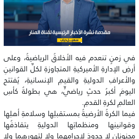
في زمنٍ تنعدم فيه الأخلاقُ الرياضيةُ، وعلى
أرضِ الإدارةِ الأميركيةِ المتجاوزةِ لكلِّ القوانينِ
والأعرافِ الدوليةِ والقيمِ الإنسانيةِ، يُفتتح
اليومَ أكبرُ حدثٍ رياضيٍّ، هي بطولةُ كأسِ
العالمِ لكرةِ القدمِ.
فيما الكرةُ الأرضيةُ بمستقبلِها وسلامةِ أهلِها
وقوانينِها ومنظماتِها الدوليةِ يتقاذفُها
مجنونانِ لا حدودَ لإجرامِهما ولا لتهورِهما ولا