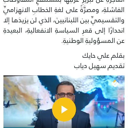
الفاشلةِ، ومصرَّةً على لغةِ الخطابِ الانهزاميِّ
والتقسيميِّ بين اللبنانيينَ، الذي لن يزيدَها إلا
انحدارًا إلى قعرِ السياسةِ الانفعاليةِ، البعيدةِ
عن المسؤوليةِ الوطنيةِ.
بقلم علي حايك
تقديم سهيل دياب