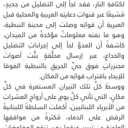
لكثافةِ النارِ، فقد لجأ إلى التضليلِ من جديدٍ،
مُشيعًا عبر قنواتِ دعايتِه العربيةِ والمحليةِ قبل
العبريةِ أن قواتِه وصلت إلى مدينةِ النبطيةِ،
وهو ما نفته معلوماتٌ مؤكدةٌ من الميدانِ،
كاشفةً أن العدوَّ لجأ إلى إجراءاتِ التضليلِ
والخداعِ، عبر إرسالِ محلَّقةٍ بثَّت أصواتَ
مجنزراتٍ فوق حيِّ الحريقِ بالنبطيةِ الفوقا
للإيحاءِ باقترابِ قواتِه من المكانِ.
ووسطَ كلِّ تلك النيرانِ المستعرةِ في كلِّ
مكانٍ، التي تأتي كلَّ يومٍ على أرواحِ العشراتِ
من الأبرياءِ اللبنانيينَ، أكملت السلطةُ اللبنانيةُ
الرقصَ على الدماءِ، مُكثرةً من مواقفِها
العاجزةِ عن تبريرِ غرقِها بمستنقعِ المفاوضاتِ