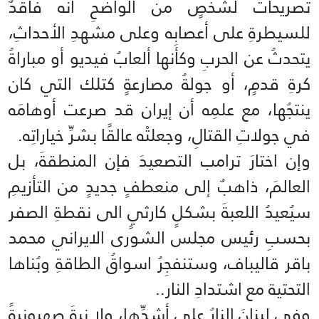
تصريحاتٌ لشخصٍ من الواضحِ أنه فاقدٌ
للسيطرةِ على أعصابِه وعلى مشهدِ الأحداثِ،
يتحدثُ عن الحربِ وكأنها ألعابُ فيديو أو مباراةُ
كرةِ قدمٍ، أو جولةُ مصارعةٍ كتلك التي كان
ينتجُها، مع علمِه أن إيران قد صرعت أوهامَه
في جولاتِ القتالِ، وجعلتْه عالقًا بشرِّ خياراتِه.
وإن اختارَ ترامب التصعيدَ فإن المنطقةَ، بل
العالمَ، ذاهبٌ إلى منعطفٍ جديدٍ من التأزيمِ
سيُعيدُ اللعبةَ بشكلٍ كارثيٍ الى نقطةِ الصفر
بحسبِ رئيس مجلس الشورى الايراني محمد
باقر قاليباف، وستنفجِرُ اسواقُ الطاقةِ وبُناها
التحتية مع اشتدادِ النار..
وفي لبنانَ النارُ على أشدِّها، ولا نيةَ صهيونيةً