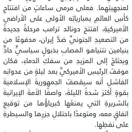
لعنجهيتِهما. فعلى مرمى ساعاتٍ من افتتاحِ
كأسِ العالمِ بمبارياتِه الأولى على الأراضي
الأميركيةِ، افتتحَ دونالد ترامب مرحلةً جديدةً
من التصعيدِ الجنونيِّ ضدَّ إيران، مدفوعًا من
بنيامين نتنياهو المصابِ بذبولٍ سياسيٍّ حادٍّ
ويحتاجُ إلى المزيدِ من سفكِ الدماءِ، فكان
موقفُ الرئيسِ الأميركيِّ بعد ليلةٍ من عدوانِه
الفاشلِ أنه سيقصفُ الجمهوريةَ الإسلاميةَ
بقوةٍ أكثرَ شدةً الليلةَ، واصفًا الأمةَ الإيرانيةَ
بالشريرةِ التي يمنعُها كبرياؤُها من توقيعِ
اتفاقٍ معه، ومتوعدًا باحتلالِ جزرِها والسيطرةِ
على نفطِها.