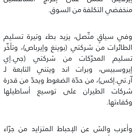
منخفضي التكلفة من السوق.
وفي سياقٍ متّصل، يزيد بطء وتيرة تسليم
الطائرات من شركتي (بوينغ وإيرباص)، وتأخّر
تسليم المحرّكات من شركتي (جي.إي
إيروسبيس، وبرات اند ويتني التابعة لـ
آر.تي.إكس)، من حدّة الضغوط ويحدّ من قدرة
شركات الطيران على توسيع أساطيلها
وكفاءتها.
وأعرب والش عن الإحباط المتزايد من جرّاء