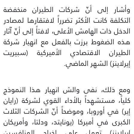
وأشار إلى أنّ شركات الطيران منخفضة
التكلفة كانت الأكثر تضرراً لافتقارها لمصادر
الدخل ذات الهامش الأعلى، لافتاً إلى أنّ آثار
هذه الضغوط برزت بالفعل مع انهيار شركة
الطيران الاقتصادي الأميركية (سبيريت
إيرلاينز) الشهر الماضي.
ومع ذلك، نفى والش انهيار هذا النموذج
كلياً، مستشهداً بالأداء القوي لشركة (رايان
إير) في أوروبا، وموضحاً أنّ الشركات الثلاث
الكبرى في أميركا (يونايتد، ودلتا، وأمريكان
إيرلاينز) تعمل على إخراج المنافسين