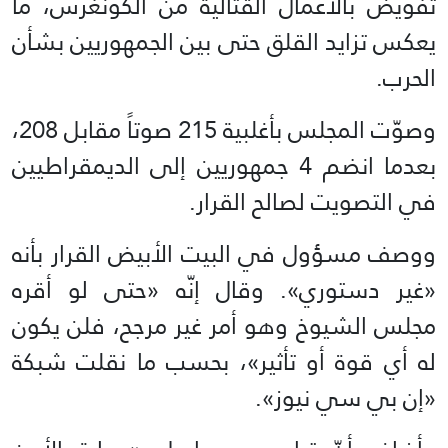
‌تفويض بالأعمال القتالية من الكونغرس، ما
يعكس تزايد القلق حتى بين ⁠الجمهوريين بشأن
⁠الحرب.
وصوّت المجلس ⁠بأغلبية 215 ⁠صوتاً مقابل 208،
بعدما انضم 4 جمهوريين إلى الديمقراطيين
في التصويت ‌لصالح ‌القرار.
ووصف مسؤول في البيت الأبيض القرار بأنه
«غير دستوري». وقال إنّه «حتى لو أقره
مجلس الشيوخ وهو أمر غير مرجح، فلن يكون
له أي قوة أو تأثير»، بحسب ما نقلت شبكة
«إن بي سي نيوز».