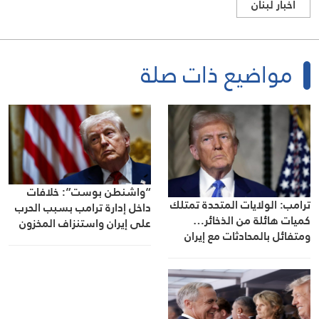
اخبار لبنان
مواضيع ذات صلة
“واشنطن بوست”: خلافات
ترامب: الولايات المتحدة تمتلك
داخل إدارة ترامب بسبب الحرب
كميات هائلة من الذخائر…
على إيران واستنزاف المخزون
ومتفائل بالمحادثات مع إيران
العسكري الأميركي