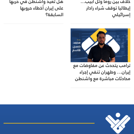
خلاف بين روما وتل أبيب…
هل تعيد واشنطن في حربها
إيطاليا توقف شراء رادار
على إيران أخطاء حروبها
إسرائيلي
السابقة؟
ترامب يتحدث عن مفاوضات مع
إيران… وطهران تنفي إجراء
محادثات مباشرة مع واشنطن