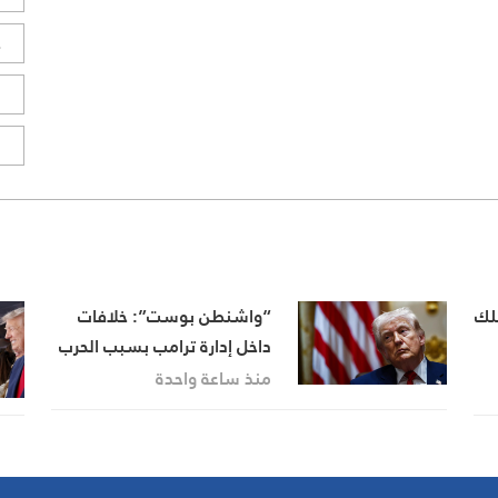
ح
ا
ا
تلك
“واشنطن بوست”: خلافات
داخل إدارة ترامب بسبب الحرب
على إيران واستنزاف المخزون
منذ ساعة واحدة
العسكري الأميركي