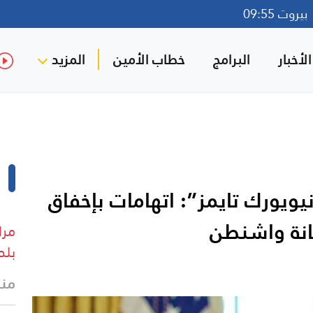
روت 09:55
لأخبار
البرامج
خطاب الأمين
المزيد
يويورك تايمز”: اتهامات بإخفاق
نة واشنطن
مرا
بلد
منذ 6 د