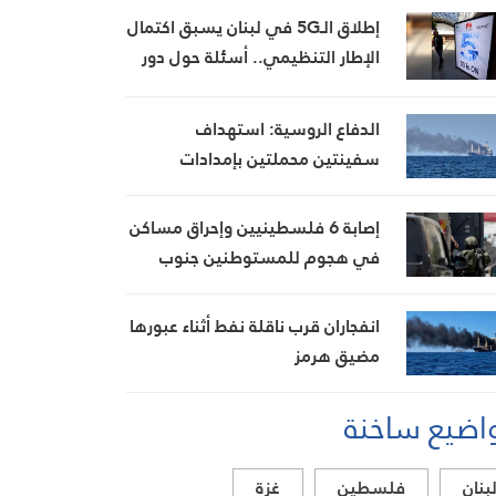
إطلاق الـ5G في لبنان يسبق اكتمال
الإطار التنظيمي.. أسئلة حول دور
الهيئة الناظمة للاتصالات
الدفاع الروسية: استهداف
سفينتين محملتين بإمدادات
عسكرية للجيش الأوكراني قبالة
أوديسا
إصابة 6 فلسطينيين وإحراق مساكن
في هجوم للمستوطنين جنوب
الخليل
انفجاران قرب ناقلة نفط أثناء عبورها
مضيق هرمز
اضيع ساخنة
بنان
فلسطين
غزة