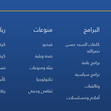
البرامج
منوعات
ريا
كلمات السيد حسن
فيديو
كرة
نصرالله
صحة وبئية
كرة
برامج عامة
بيئة ومنوعات
تن
برامج سياسية
تكنولوجيا
كأس
وثائقيات
ثقافي وديني
ريا
أفلام ومسلسلات