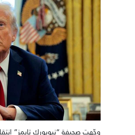
وجّهت صحيفة “نيويورك تايمز” انتقا