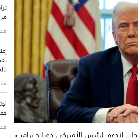
ترا
من 
منذ 7 د
إعل
بعد
بالح
منذ 13 
اجت
خفض
منذ 16 
دات لاذعة للرئيس الأميركي دونالد ترامب،