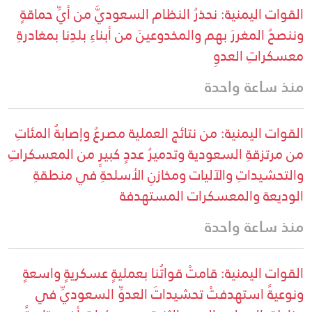
القوات اليمنية: نحذرُ النظام السعوديَّ من أيِّ حماقةٍ
وننصحُ المغررَ بهم والمخدوعينَ من أبناءِ بلدِنا بمغادرةِ
معسكراتِ العدوِ
منذ ساعة واحدة
القوات اليمنية: من نتائج العملية مصرعُ وإصابةُ المئاتِ
من مرتزقةِ السعودية وتدميرُ عددٍ كبيرٍ من المعسكراتِ
والتحشيداتِ والآليات ومخازنِ الأسلحةِ في منطقةِ
الوديعة والمعسكرات المستهدفة
منذ ساعة واحدة
القوات اليمنية: قامتْ قواتُنا بعمليةٍ عسكريةٍ واسعةٍ
ونوعيةً استهدفتْ تحشيداتَ العدوِّ السعوديِّ في