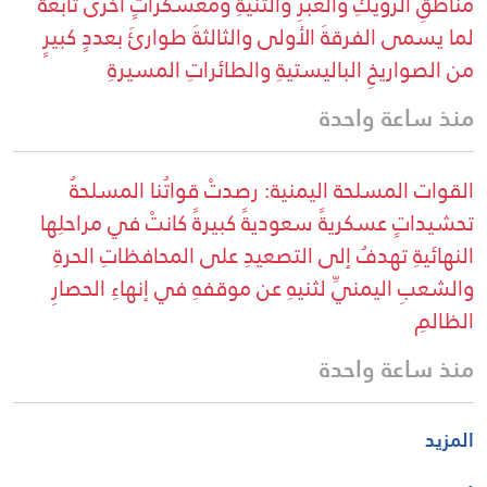
مناطقِ الرويكِ والعبرِ والثنيةِ ومعسكراتٍ أخرى تابعةً
لما يسمى الفرقةَ الأولى والثالثةَ طوارئَ بعددٍ كبيرٍ
من الصواريخِ الباليستيةِ والطائراتِ المسيرةِ
منذ ساعة واحدة
القوات المسلحة اليمنية: رصدتْ قواتُنا المسلحةُ
تحشيداتٍ عسكريةً سعوديةً كبيرةً كانتْ في مراحلِها
النهائيةِ تهدفُ إلى التصعيدِ على المحافظاتِ الحرةِ
والشعبِ اليمنيِّ لثنيهِ عن موقفهِ في إنهاءِ الحصارِ
الظالمِ
منذ ساعة واحدة
المزيد