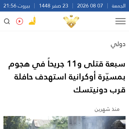
الجمعة
07 08 2026
23 صفر 1448
بيروت 21:56
Ar
En
Fr
Es
دولي
سبعة قتلى و11 جريحاً في هجوم
بمسيّرة أوكرانية استهدف حافلة
قرب دونيتسك
منذ شهرين