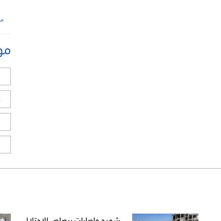
مو
ل
ح
ا
ا
شهيد وإصابات برصاص الاحتلال