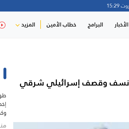
15:29
لأخبار
البرامج
خطاب الأمين
المزيد
ت نسف وقصف إسرائيلي شرقي
طوا
إخم
وكف
منذ 21 