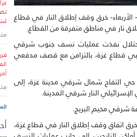
عزا
تضم
 الأربعاء- خرق وقف إطلاق النار في قطاع
لبن
ق نار في مناطق متفرقة من القطاع.
منذ
احتلال نفذت عمليات نسف جنوب شرقي
بي قطاع غزة، بالتزامن مع قصف مدفعي
فرق
الم
أحر
حي التفاح شمال شرقي مدينة غزة، إلى
منذ
الإسرائيلي النار شرقي المدينة.
الم
افة شرقي مخيم البريج.
أحد
خرق اتفاق وقف إطلاق النار في قطاع غزة،
ماكن النازحين، إلى جانب عمليات النسف