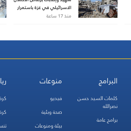
الاسرائيلي في غزة باستمرار
خروقات وقف إطلاق النار
منذ 17 ساعة
البرامج
منوعات
ريا
كلمات السيد حسن
فيديو
كرة
نصرالله
صحة وبئية
كرة
برامج عامة
بيئة ومنوعات
تن