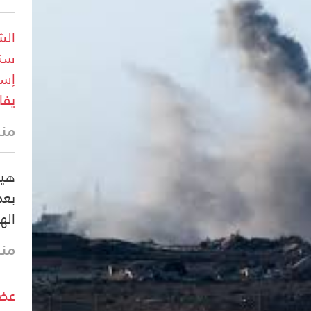
الش
ستح
إسر
يفا
منذ
هيئ
بعض
اله
منذ
عضو