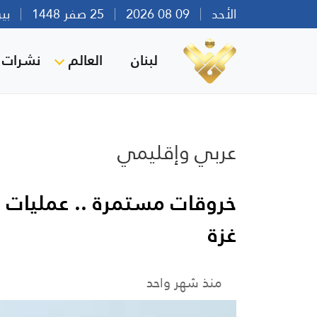
الأحد
09 08 2026
25 صفر 1448
بيروت 
لبنان
العالم
نشرات ا
عربي وإقليمي
خروقات مستمرة .. عمليا
غزة
منذ شهر واحد