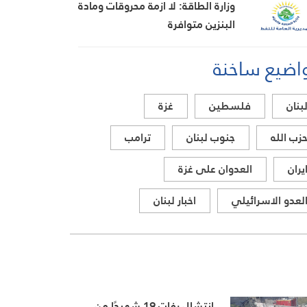
وزارة الطاقة: لا ازمة محروقات ومادة
البنزين متوافرة
اضيع ساخنة
بنان
فلسطين
غزة
زب الله
جنوب لبنان
ترامب
يران
العدوان على غزة
لعدو الاسرائيلي
اخبار لبنان
انتشال رفات 19 شهيدًا من