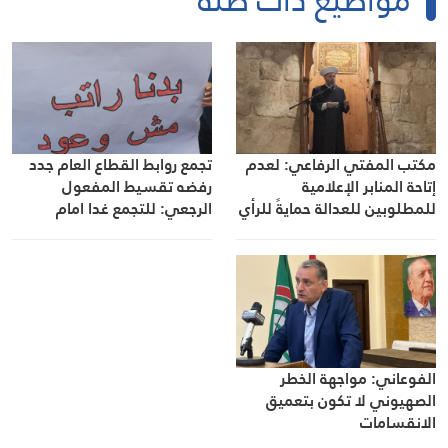
مكتب المفتي الرفاعي: لعدم
تجمع روابط القطاع العام جدد
إتاحة المنابر الإعلامية
رفضه تقسيط المفعول
للمطلوبين للعدالة حمايةً للرأي
الرجعي: للتجمع غدا امام
العام من التضليل
مجلس النواب
الفوعاني: مواجهة الخطر
الصهيوني لا تكون بتعميق
الانقسامات