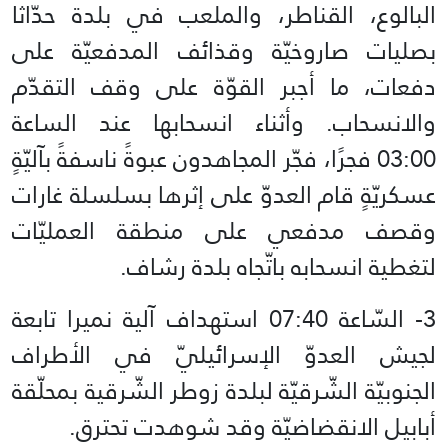
البالوع، القناطر، والملعب في بلدة حدّاثا
بصليات صاروخيّة وقذائف المدفعيّة على
دفعات، ما أجبر القوّة على وقف التقدّم
والانسحاب. وأثناء انسحابها عند الساعة
03:00 فجرًا، فجّر المجاهدون عبوةً ناسفةً بآليّةٍ
عسكريّةٍ قام العدوّ على إثرها بسلسلة غارات
وقصف مدفعي على منطقة العمليّات
لتغطية انسحابه باتّجاه بلدة رشاف.
3- السّاعة 07:40 استهداف آلية نميرا تابعة
لجيش العدوّ الإسرائيليّ في الأطراف
الجنوبيّة الشّرقيّة لبلدة زوطر الشّرقية بمحلّقة
أبابيل الانقضاضيّة وقد شوهدت تحترق.