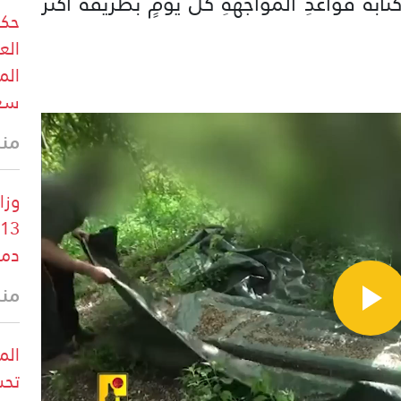
ابة قواعدِ المواجهةِ كلَّ يومٍ بطريقة اكتر
حكو
الع
الم
سعو
منذ
وزا
دم
منذ
الم
تحش