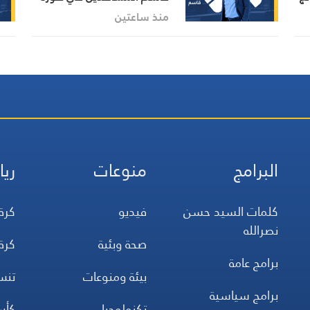
آخر التطورات في إيران،
منذ ساعتين
مستعرضًا أبرز المستجدات
على الساحتين السياسية
والميدانية، إلى جانب المواقف
الرسمية وأبرز التطورات ذات
الصلة بالشأنين الداخلي
والإقليمي
البرامج
منوعات
ريا
كلمات السيد حسن
فيديو
كرة
نصرالله
صحة وبئية
كرة
برامج عامة
بيئة ومنوعات
تن
برامج سياسية
تكنولوجيا
كأس