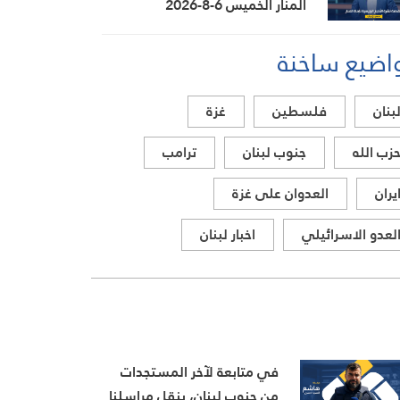
المنار الخميس 6-8-2026
اضيع ساخنة
بنان
فلسطين
غزة
زب الله
جنوب لبنان
ترامب
يران
العدوان على غزة
لعدو الاسرائيلي
اخبار لبنان
في متابعة لآخر المستجدات
من جنوب لبنان، ينقل مراسلنا