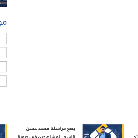
مو
ل
ح
ا
ا
يضع مراسلنا محمد حسن
ئج
قاسم المشاهدين في صورة