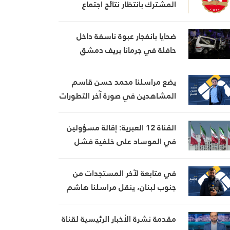
المشترك بانتظار نتائج اجتماع
السراي الحكومي
ضحايا بانفجار عبوة ناسفة داخل
حافلة في جرمانا بريف دمشق
يضع مراسلنا محمد حسن قاسم
المشاهدين في صورة آخر التطورات
في إيران، مستعرضًا أبرز
المستجدات على الساحتين
القناة 12 العبرية: إقالة مسؤولين
السياسية والميدانية، إلى جانب
في الموساد على خلفية فشل
المواقف الرسمية وأبرز التطورات
خطة لإسقاط النظام الإيراني
ذات الصلة بالشأنين الداخلي
في متابعة لآخر المستجدات من
والإقليمي
جنوب لبنان، ينقل مراسلنا هاشم
السيد حسن تطورات الأوضاع
الميدانية
مقدمة نشرة الأخبار الرئيسية لقناة