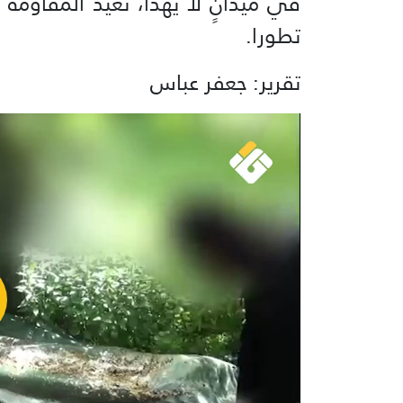
في ميدانٍ لا يهدأ، تعيد المقاومة كت
تطورا.
تقرير: جعفر عباس