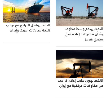
النفط يواصل التراجع مع ترقب
النفط يرتفع وسط مخاوف
نتيجة محادثات أمريكا وإيران
بشأن مقترحات إعادة فتح
مضيق هرمز
النفط يهوي عقب إعلان ترامب
عن مفاوضات مرتقبة مع إيران