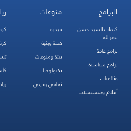
البرامج
منوعات
ريا
كلمات السيد حسن
فيديو
كرة
نصرالله
صحة وبئية
كرة
برامج عامة
بيئة ومنوعات
تن
برامج سياسية
تكنولوجيا
كأس
وثائقيات
ثقافي وديني
ريا
أفلام ومسلسلات