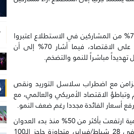
وأظهر التقرير النصف السنوي أن 75% من المشاركين في الاستطلاع اعتبروا
المخاطر الجيوسياسية الخطر الأول على الاقتصاد، فيما أشار 70% إلى أن
تهديداً مباشراً للنمو والتضخم.
بالتزامن مع اضطراب سلاسل التوريد ونقص
 وتباطؤ الاقتصاد الأمريكي والعالمي، مع
رفع أسعار الفائدة مجددا رغم ضعف النمو.
كما أشار إلى أن أسعار النفط العالمية ارتفعت بأكثر من 50% منذ بدء العدوان
الأمريكي والإسرائيلي على إيران في 28 شباط/فبراير، متجاوزة حاجز الـ100