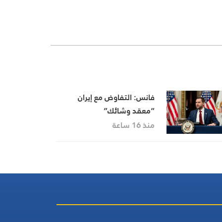
فانس: التفاوض مع إيران
“معقد وشائك”
منذ 16 ساعة