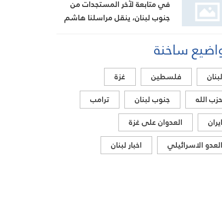
في متابعة لآخر المستجدات من
والإقليمي
جنوب لبنان، ينقل مراسلنا هاشم
السيد حسن تطورات الأوضاع
اضيع ساخنة
الميدانية
بنان
فلسطين
غزة
زب الله
جنوب لبنان
ترامب
يران
العدوان على غزة
لعدو الاسرائيلي
اخبار لبنان