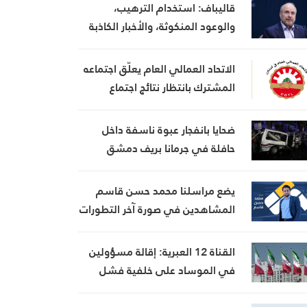
قاليباف: استخدام الترهيب،
والوعود المنكوثة، والأخبار الكاذبة
كأوراق ضغط هي استراتيجية فاشلة
الاتحاد العمالي العام يعلّق اجتماعه
المشترك بانتظار نتائج اجتماع
السراي الحكومي
ضحايا بانفجار عبوة ناسفة داخل
حافلة في جرمانا بريف دمشق
يضع مراسلنا محمد حسن قاسم
المشاهدين في صورة آخر التطورات
في إيران، مستعرضًا أبرز
المستجدات على الساحتين
القناة 12 العبرية: إقالة مسؤولين
السياسية والميدانية، إلى جانب
في الموساد على خلفية فشل
المواقف الرسمية وأبرز التطورات
خطة لإسقاط النظام الإيراني
ذات الصلة بالشأنين الداخلي