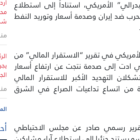
أرد
درالي” الأمريكي، استناداً إلى استطلاع
محم
لحرب ضد إيران وصدمة أسعار وتوريد النفط
شر
منذ
أمريكي في تقرير “الاستقرار المالي” من
الر
تي ادت إلى صدمة نتجت عن ارتفاع أسعار
يجر
الج
كلان التهديد الأكبر للاستقرار المالي
 من اتساع تداعيات الصراع في الشرق
منذ
الم
أحد
تقرير رسمي صادر عن مجلس الاحتياطي
سه يستند جزئيا إلى استطلاع آراء مشاركين