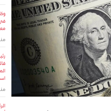
وكا
في 
معا
منذ 40 
رئي
قال
الم
است
منذ
الر