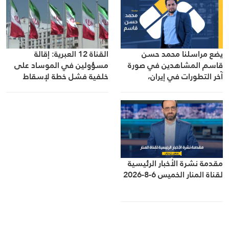
يضع مراسلنا محمد حسن
القناة 12 العبرية: إقالة
قاسم المشاهدين في صورة
مسؤولين في الموساد على
آخر التطورات في إيران،
خلفية فشل خطة لإسقاط
مستعرضًا أبرز المستجدات على
النظام الإيراني
الساحتين السياسية
والميدانية، إلى جانب المواقف
الرسمية وأبرز التطورات ذات
الصلة بالشأنين الداخلي
والإقليمي
مقدمة نشرة الأخبار الرئيسية
لقناة المنار الخميس 6-8-2026