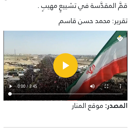
قمَّ المقدَّسة في تشييعٍ مهيبٍ .
تقرير: محمد حسن قاسم
المصدر:
موقع المنار