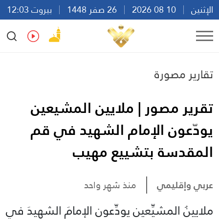
الإثنين
10 08 2026
26 صفر 1448
بيروت 12:03
Ar
En
Fr
Es
تقارير مصورة
تقرير مصور | ملايين المشيعين
يودّعون الإمام الشهيد في قم
المقدسة بتشييع مهيب
عربي وإقليمي
منذ شهر واحد
ملايينُ المشيِّعين يودِّعون الإمامَ الشهيدَ في