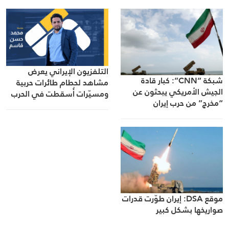
التلفزيون الإيراني يعرض
شبكة “CNN”: كبار قادة
مشاهد لحطام طائرات حربية
الجيش الأمريكي يبحثون عن
ومسيّرات أُسقطت في الحرب
“مخرج” من حرب إيران
الأخيرة
موقع DSA: إيران طوّرت قدرات
صواريخها بشكل كبير