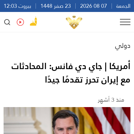
الجمعة
07 08 2026
23 صفر 1448
بيروت 12:03
Ar
En
Fr
Es
دولي
أمريكا | جاي دي فانس: المحادثات
مع إيران تحرز تقدمًا جيدًا
منذ 3 أشهر