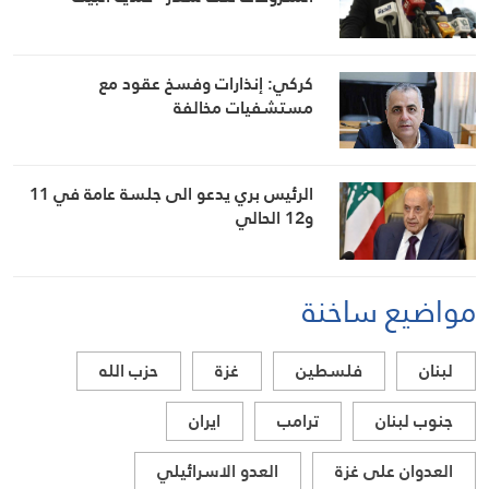
كركي: إنذارات وفسخ عقود مع
مستشفيات مخالفة
الرئيس بري يدعو الى جلسة عامة في 11
و12 الحالي
مواضيع ساخنة
لبنان
فلسطين
غزة
حزب الله
جنوب لبنان
ترامب
ايران
العدوان على غزة
العدو الاسرائيلي