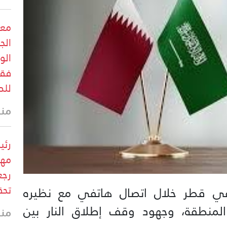
معل
الج
الو
فقط
للد
منذ 6 د
رئي
مهد
رجع
تحق
ة في قطر خلال اتصال هاتفي مع نظيره
منطقة، وجهود وقف إطلاق النار بين
منذ 6 د