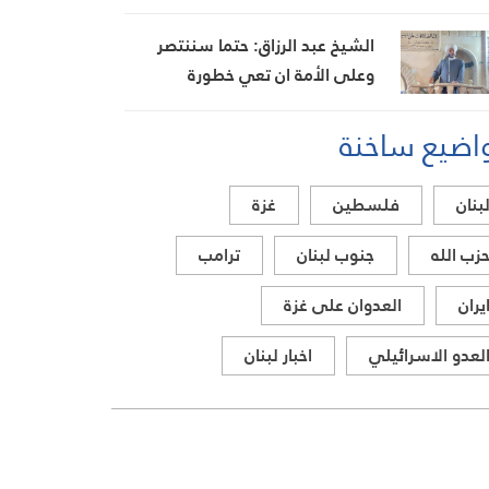
المناطق البرتقالية يواجهون
مصيرهم وحدهم
الشيخ عبد الرزاق: حتما سننتصر
وعلى الأمة ان تعي خطورة
المؤامرة الصهيونية
اضيع ساخنة
بنان
فلسطين
غزة
زب الله
جنوب لبنان
ترامب
يران
العدوان على غزة
لعدو الاسرائيلي
اخبار لبنان