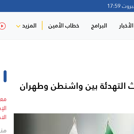
ت 17:59
لأخبار
البرامج
خطاب الأمين
المزيد
 التهدئة بين واشنطن وطهران
معل
الإ
الا
منذ 5 د