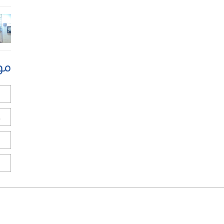
مو
ل
ح
ا
ا