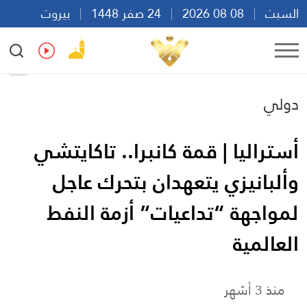
السبت
08 08 2026
24 صفر 1448
بيروت
16:29
Ar
En
Fr
Es
دولي
أستراليا | قمة كانبرا.. تاكايتشي
وألبانيزي يتعهدان بتحرك عاجل
لمواجهة “تداعيات” أزمة النفط
العالمية
منذ 3 أشهر