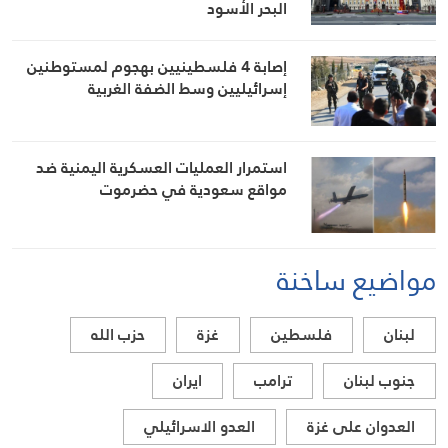
البحر الأسود
إصابة 4 فلسطينيين بهجوم لمستوطنين
إسرائيليين وسط الضفة الغربية
استمرار العمليات العسكرية اليمنية ضد
مواقع سعودية في حضرموت
مواضيع ساخنة
لبنان
فلسطين
غزة
حزب الله
جنوب لبنان
ترامب
ايران
العدوان على غزة
العدو الاسرائيلي