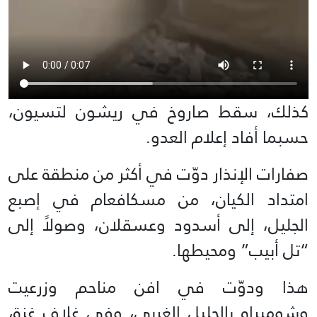
كذلك، سقط صاروخ في ريشون لتسيون،
حسبما أفاد إعلام العدو.
صفارات الإنذار دوّت في أكثر من منطقة على
امتداد الكيان، من مسكافعام في إصبع
الجليل، إلى أسدود وعسقلان، وصولاً إلى
“تل أبيب” ومحيطها.
هذا ودوّت في افن مناحم وزرعيت
وشوميراه بالجليل الغربي، وفي غلاف غزة،