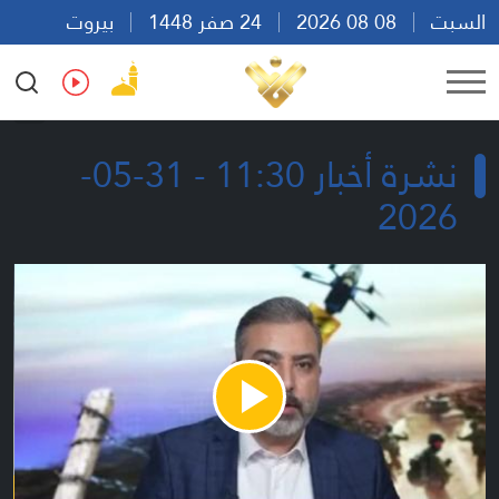
السبت
08 08 2026
24 صفر 1448
بيروت
00:52
Ar
En
Fr
Es
نشرة أخبار 11:30 - 31-05-
2026
Play
Video