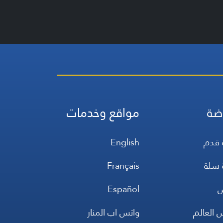
ضة
مواقع وخدمات
 قدم
English
 سلة
Français
س
Español
 العالم
واتس اب المنار