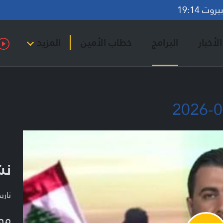
وت 19:14
لأخبار
البرامج
خطاب الأمين
المزيد
نشر
تاريخ ا
مو