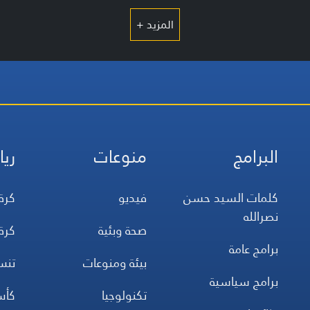
المزيد +
البرامج
منوعات
ريا
كلمات السيد حسن
فيديو
كرة
نصرالله
صحة وبئية
كرة
برامج عامة
بيئة ومنوعات
تن
برامج سياسية
تكنولوجيا
كأس