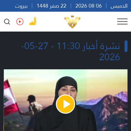
الخميس
06 08 2026
22 صفر 1448
بيروت
23:23
Ar
En
Fr
Es
نشرة أخبار 11:30 - 27-05-
2026
Play
Video