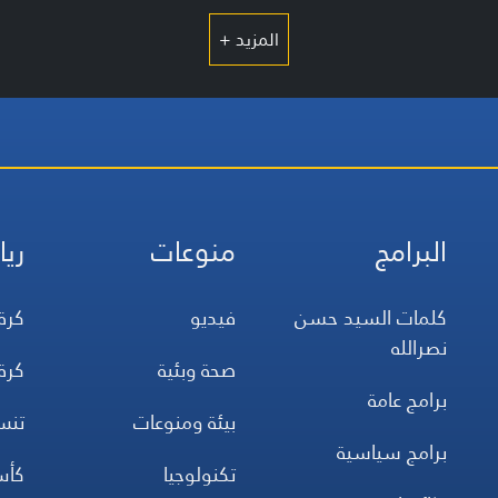
المزيد +
البرامج
منوعات
ريا
كلمات السيد حسن
فيديو
كرة
نصرالله
صحة وبئية
كرة
برامج عامة
بيئة ومنوعات
تن
برامج سياسية
تكنولوجيا
كأس