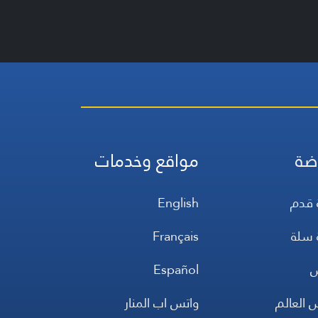
ضة
مواقع وخدمات
 قدم
English
 سلة
Français
س
Español
 العالم
واتس اب المنار