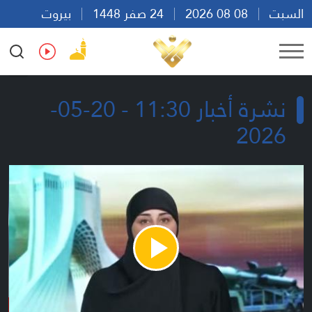
السبت
08 08 2026
24 صفر 1448
بيروت
22:16
Ar
En
Fr
Es
نشرة أخبار 11:30 - 20-05-
2026
Play
Video