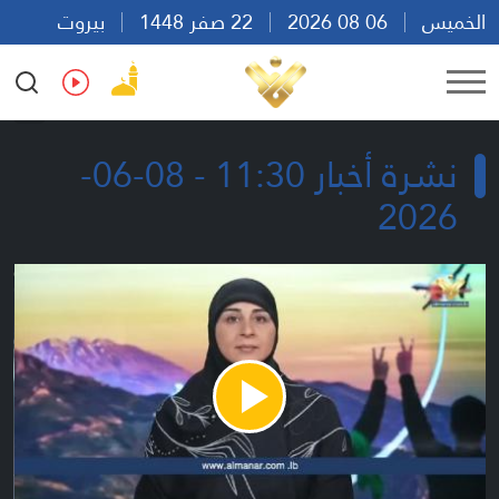
الخميس
06 08 2026
22 صفر 1448
بيروت
08:17
Ar
En
Fr
Es
نشرة أخبار 11:30 - 08-06-
2026
Play
Video