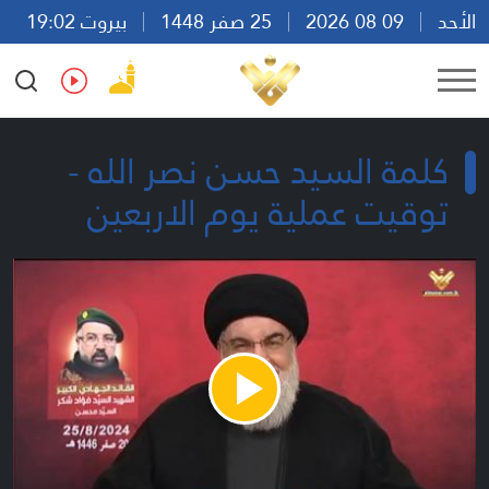
الأحد
09 08 2026
25 صفر 1448
بيروت 19:02
Ar
En
Fr
Es
كلمة السيد حسن نصر الله -
توقيت عملية يوم الاربعين
Play
Video