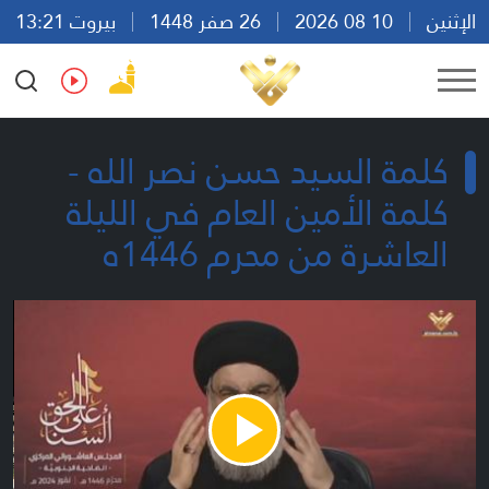
الإثنين
10 08 2026
26 صفر 1448
بيروت 13:21
Ar
En
Fr
Es
كلمة السيد حسن نصر الله -
كلمة الأمين العام في الليلة
العاشرة من محرم 1446ه
Play
Video