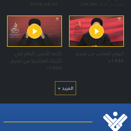
محسن شكر-06-08-
- 01-08-2024
2024
اليوم العاشر من محرم
كلمة الأمين العام في
1446ه
الليلة العاشرة من محرم
1446ه
المزيد +