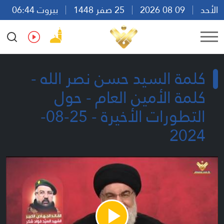
الأحد
09 08 2026
25 صفر 1448
بيروت 06:44
Ar
En
Fr
Es
كلمة السيد حسن نصر الله -
كلمة الأمين العام - حول
التطورات الأخيرة - 25-08-
2024
Play