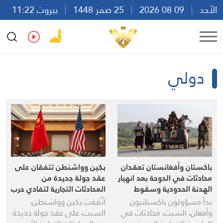
الأحد
09 08 2026
25 صفر 1448
بيروت 11:22
Ar
En
Fr
Es
دولي
باكستان وأفغانستان تعقدان
بكين وواشنطن تتفقان على
محادثات في الدوحة بعد انهيار
عقد جولة جديدة من
الهدنة الحدودية وسقوط
المحادثات التجارية لتفادي حرب
قتلى
رسوم جديدة
بدأ مسؤولون باكستانيون
اتّفقت بكين وواشنطن،
وأفغان، السبت، محادثات في
السبت، على عقد جولة جديدة