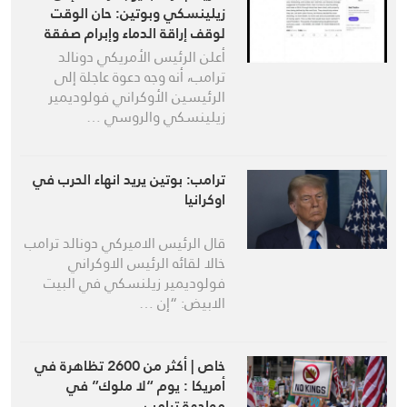
زيلينسكي وبوتين: حان الوقت
لوقف إراقة الدماء وإبرام صفقة
أعلن الرئيس الأمريكي دونالد
ترامب، أنه وجه دعوة عاجلة إلى
الرئيسين الأوكراني فولوديمير
زيلينسكي والروسي …
ترامب: بوتين يريد انهاء الحرب في
اوكرانيا
قال الرئيس الاميركي دونالد ترامب
خالا لقائه الرئيس الاوكراني
فولوديمير زيلنسكي في البيت
الابيض: “إن …
خاص | أكثر من 2600 تظاهرة في
أمريكا : يوم “لا ملوك” في
مواجهة ترامب