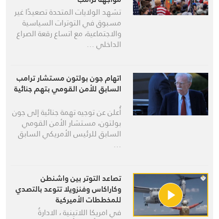
تشهد الولايات المتحدة تصعيدًا غير
مسبوق في التوترات السياسية
والاجتماعية، مع اتساع رقعة الصراع
الداخلي …
اتهام جون بولتون مستشار ترامب
السابق للأمن القومي بتهم جنائية
أُعلن عن توجيه تهمة جنائية إلى جون
بولتون، مستشار الأمن القومي
السابق للرئيس الأمريكي السابق
…
تصاعد التوتر بين واشنطن
وكاراكاس وفنزويلا تتوعد بالتصدي
للمخططات الأميركية
في امريكا اللاتينية ، الادارةُ