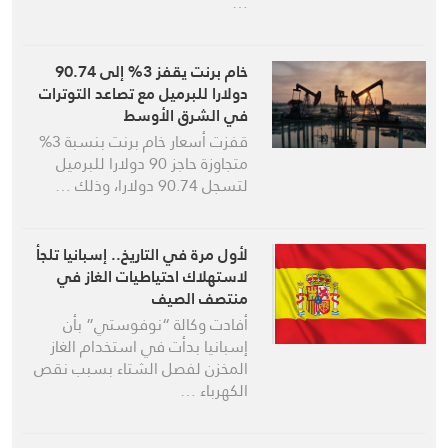
…
خام برنت يقفز 3% إلى 90.74
دولارا للبرميل مع تصاعد التوترات
في الشرق الأوسط
قفزت أسعار خام برنت بنسبة 3%
متجاوزة حاجز 90 دولارا للبرميل
لتسجل 90.74 دولارا، وذلك …
لأول مرة في التاريخ.. إسبانيا تلجأ
لاستهلاك احتياطيات الغاز في
منتصف الصيف
أفادت وكالة “نوفوستي” بأن
إسبانيا بدأت في استخدام الغاز
المخزن لفصل الشتاء بسبب نقص
الكهرباء …