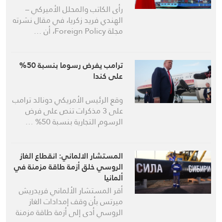
رأى الكاتب والمحلل الأميركي –
الهندي فريد زكريا، في مقال نشرته
مجلة Foreign Policy، أن …
ترامب يفرض رسوما بنسبة 50%
على كندا
وقع الرئيس الأمريكي دونالد ترامب
على 3 مذكرات تنص على فرض
الرسوم التجارية بنسبة 50% …
المستشار الالماني: انقطاع الغاز
الروسي خلق أزمة طاقة مزمنة في
ألمانيا
أقر المستشار الألماني فريدريش
ميرتس بأن وقف إمدادات الغاز
الروسي أدى إلى أزمة طاقة مزمنة